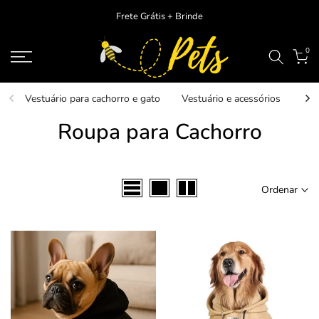
Ir
Frete Grátis + Brinde
para
o
0
conteudo
Vestuário para cachorro e gato
Vestuário e acessórios
Ver
Roupa para Cachorro
Ordenar