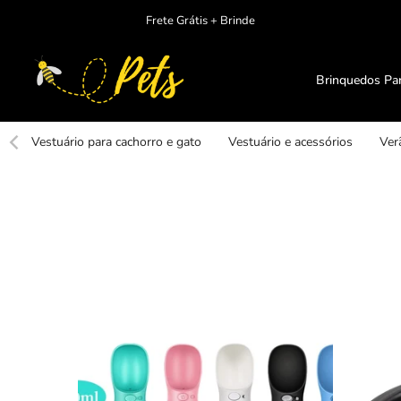
Ir
Frete Grátis + Brinde
para
o
conteudo
Brinquedos Pa
Vestuário para cachorro e gato
Vestuário e acessórios
Ver