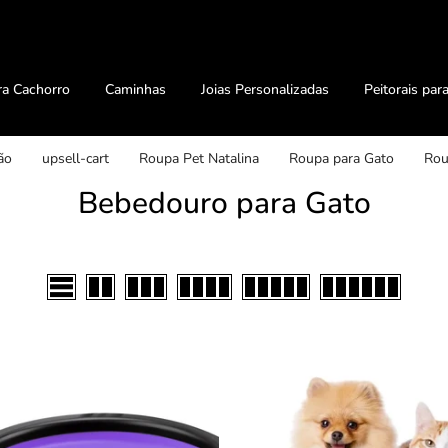
ra Cachorro
Caminhas
Joias Personalizadas
Peitorais par
ão
upsell-cart
Roupa Pet Natalina
Roupa para Gato
Rou
Bebedouro para Gato