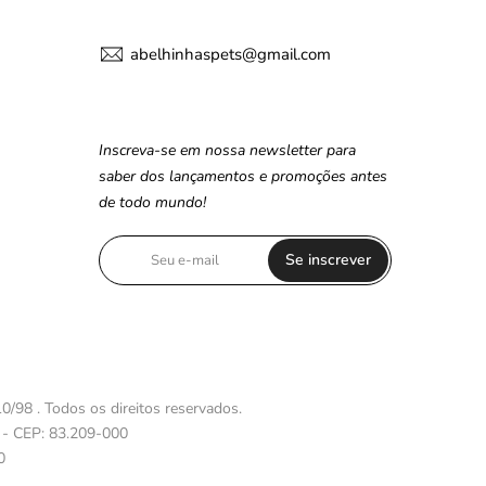
abelhinhaspets@gmail.com
Inscreva-se em nossa newsletter para
saber dos lançamentos e promoções antes
de todo mundo!
Se inscrever
0/98 . Todos os direitos reservados.
 - CEP: 83.209-000
0