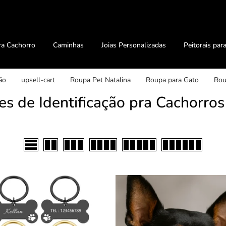
ra Cachorro
Caminhas
Joias Personalizadas
Peitorais par
ão
upsell-cart
Roupa Pet Natalina
Roupa para Gato
Rou
es de Identificação pra Cachorros