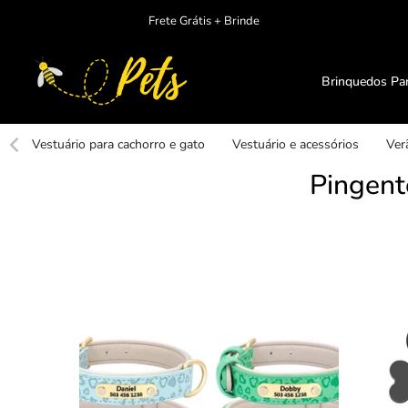
Ir
Frete Grátis + Brinde
para
o
conteudo
Brinquedos Pa
Vestuário para cachorro e gato
Vestuário e acessórios
Ver
Pingent