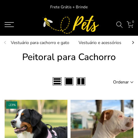
Ir
Frete Grátis + Brinde
para
o
0
conteudo
Vestuário para cachorro e gato
Vestuário e acessórios
Ver
Peitoral para Cachorro
Ordenar
-23%