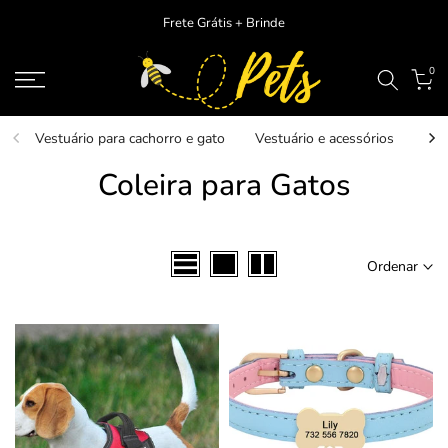
Ir
Frete Grátis + Brinde
para
o
0
conteudo
Vestuário para cachorro e gato
Vestuário e acessórios
Ver
Coleira para Gatos
Ordenar