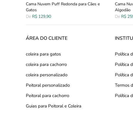
a e
Cama Nuvem Puff Redonda para Cães e
Cama Nuv
Gatos
Algodão
De
R$ 129,90
De
R$ 25
ÁREA DO CLIENTE
INSTIT
coleira para gatos
Política 
coleira para cachorro
Política
coleira personalizado
Política 
Peitoral personalizado
Termos d
Peitoral para cachorro
Política
Guias para Peitoral e Coleira