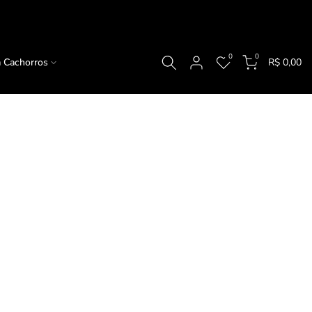
0
0
a Cachorros
R$ 0,00