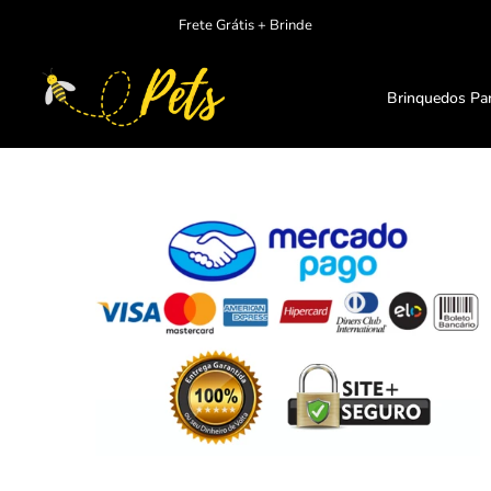
Ir
Frete Grátis + Brinde
para
o
conteudo
Brinquedos Pa