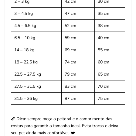
2 – 3 kg
42 cm
30 cm
3 – 4.5 kg
47 cm
35 cm
4.5 – 6.5 kg
52 cm
38 cm
6.5 – 10 kg
59 cm
40 cm
14 – 18 kg
69 cm
55 cm
18 – 22.5 kg
74 cm
60 cm
22.5 – 27.5 kg
79 cm
65 cm
27.5 – 31.5 kg
83 cm
70 cm
31.5 – 36 kg
87 cm
75 cm
📏 Dica:
sempre meça o peitoral e o comprimento das
costas para garantir o tamanho ideal. Evita trocas e deixa
seu pet ainda mais confortável. ❤️