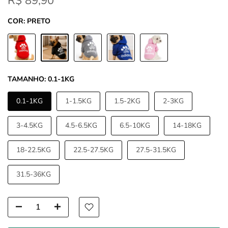
R$ 89,90
COR:
PRETO
TAMANHO:
0.1-1KG
0.1-1KG
1-1.5KG
1.5-2KG
2-3KG
3-4.5KG
4.5-6.5KG
6.5-10KG
14-18KG
18-22.5KG
22.5-27.5KG
27.5-31.5KG
31.5-36KG