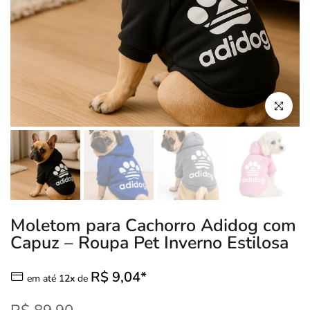
Clique para
Moletom para Cachorro Adidog com
Capuz – Roupa Pet Inverno Estilosa
R$ 9,04*
em até
12x
de