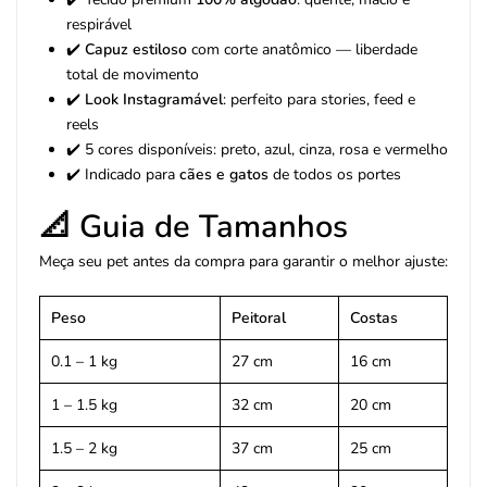
respirável
✔️
Capuz estiloso
com corte anatômico — liberdade
total de movimento
✔️
Look Instagramável
: perfeito para stories, feed e
reels
✔️ 5 cores disponíveis: preto, azul, cinza, rosa e vermelho
✔️ Indicado para
cães e gatos
de todos os portes
📐 Guia de Tamanhos
Meça seu pet antes da compra para garantir o melhor ajuste:
Peso
Peitoral
Costas
0.1 – 1 kg
27 cm
16 cm
1 – 1.5 kg
32 cm
20 cm
1.5 – 2 kg
37 cm
25 cm