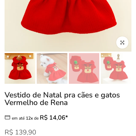
Clique para
Vestido de Natal pra cães e gatos
Vermelho de Rena
R$ 14,06*
em até
12x
de
R$ 139,90