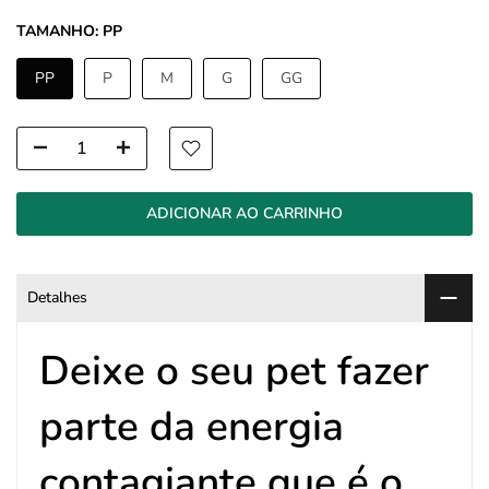
TAMANHO:
PP
PP
P
M
G
GG
ADICIONAR AO CARRINHO
Detalhes
Deixe o seu pet fazer
parte da energia
contagiante que é o