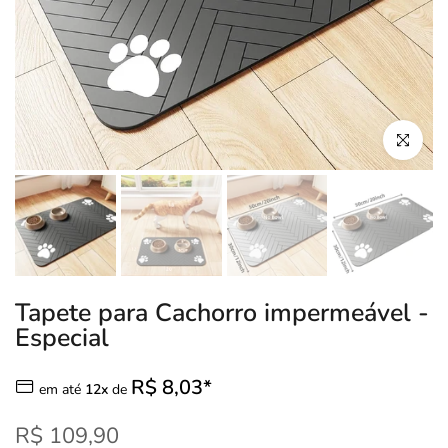
Clique para
Tapete para Cachorro impermeável -
Especial
R$ 8,03*
em até
12x
de
R$ 109,90