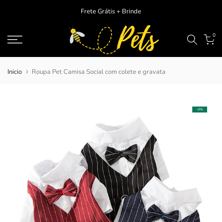
Ir
Frete Grátis + Brinde
para
o
0
conteudo
Inicio
Roupa Pet Camisa Social com colete e gravata
-0%