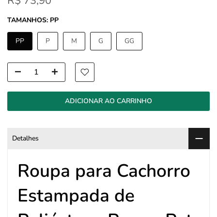
R$ 73,90
TAMANHOS:
PP
PP
P
M
G
GG
ADICIONAR AO CARRINHO
Detalhes
Roupa para Cachorro
Estampada de