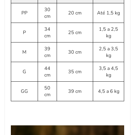
30
PP
20 cm
Até 1,5 kg
cm
34
1,5 a 2,5
P
25 cm
cm
kg
39
2,5 a 3,5
M
30 cm
cm
kg
44
3,5 a 4,5
G
35 cm
cm
kg
50
GG
39 cm
4,5 a 6 kg
cm