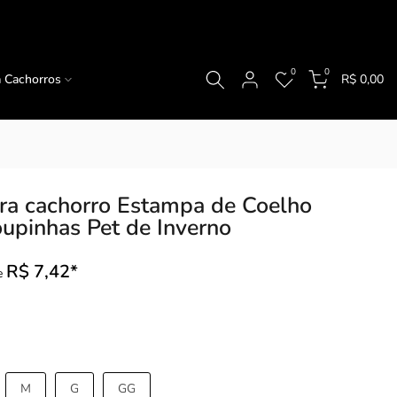
0
0
a Cachorros
R$ 0,00
ra cachorro Estampa de Coelho
upinhas Pet de Inverno
R$ 7,42*
e
M
G
GG