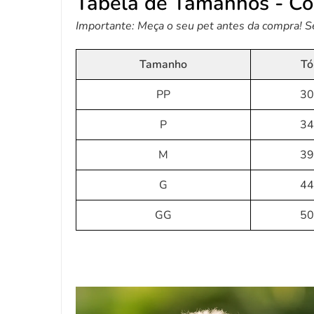
Tabela de Tamanhos - Co
Importante: Meça o seu pet antes da compra! 
Tamanho
Tó
PP
30
P
34
M
39
G
44
GG
50