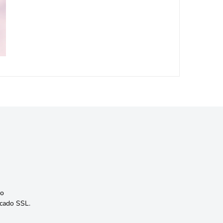
o
icado SSL.