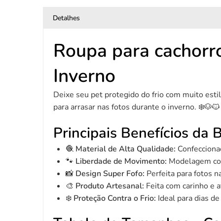
Detalhes
Roupa para cachorr
Inverno
Deixe seu pet protegido do frio com muito esti
para arrasar nas fotos durante o inverno. ❄️🐶🐱
Principais Benefícios da
🧶
Material de Alta Qualidade:
Confeccionad
🐾
Liberdade de Movimento:
Modelagem conf
📸
Design Super Fofo:
Perfeita para fotos n
🎨
Produto Artesanal:
Feita com carinho e a
❄️
Proteção Contra o Frio:
Ideal para dias d