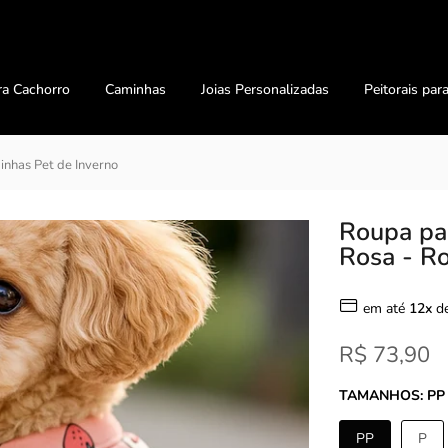
ra Cachorro
Caminhas
Joias Personalizadas
Peitorais par
nhas Pet de Inverno
Roupa pa
Rosa - Ro
em até
12x
d
R$ 73,90
TAMANHOS:
PP
PP
P