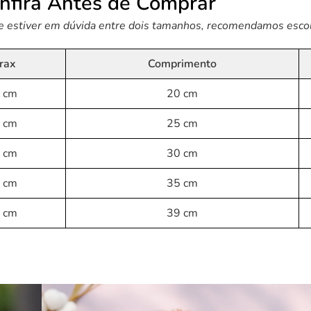
nfira Antes de Comprar
Se estiver em dúvida entre dois tamanhos, recomendamos escol
rax
Comprimento
 cm
20 cm
 cm
25 cm
 cm
30 cm
 cm
35 cm
 cm
39 cm