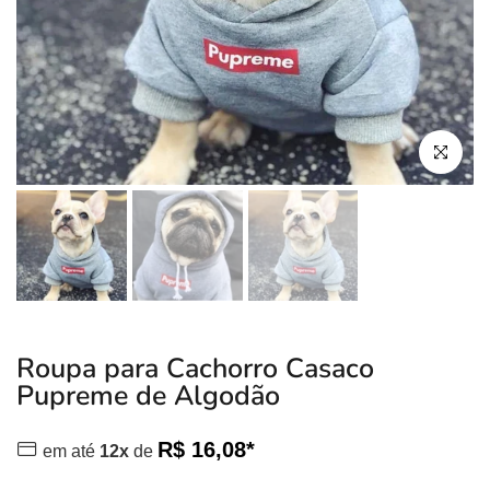
Clique para
Roupa para Cachorro Casaco
Pupreme de Algodão
R$ 16,08*
em até
12x
de