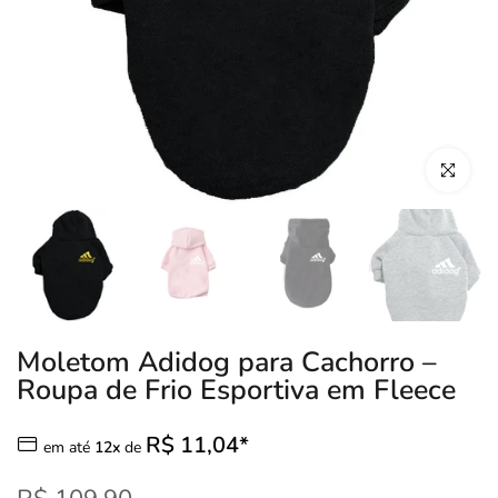
Clique para
Moletom Adidog para Cachorro –
Roupa de Frio Esportiva em Fleece
R$ 11,04*
em até
12x
de