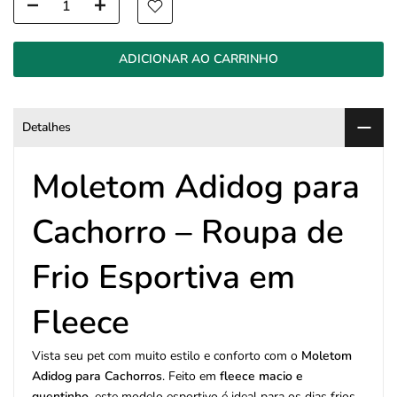
ADICIONAR AO CARRINHO
Detalhes
Moletom Adidog para
Cachorro – Roupa de
Frio Esportiva em
Fleece
Vista seu pet com muito estilo e conforto com o
Moletom
Adidog para Cachorros
. Feito em
fleece macio e
quentinho
, este modelo esportivo é ideal para os dias frios