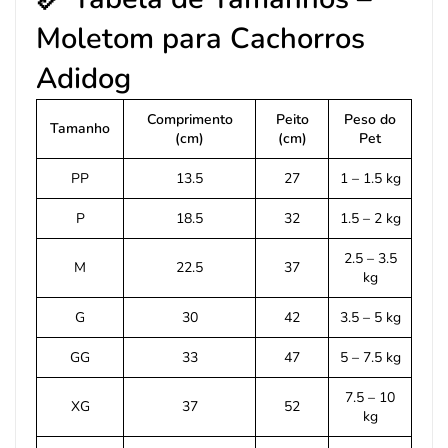
Moletom para Cachorros
Adidog
Comprimento
Peito
Peso do
Tamanho
(cm)
(cm)
Pet
PP
13.5
27
1 – 1.5 kg
P
18.5
32
1.5 – 2 kg
2.5 – 3.5
M
22.5
37
kg
G
30
42
3.5 – 5 kg
GG
33
47
5 – 7.5 kg
7.5 – 10
XG
37
52
kg