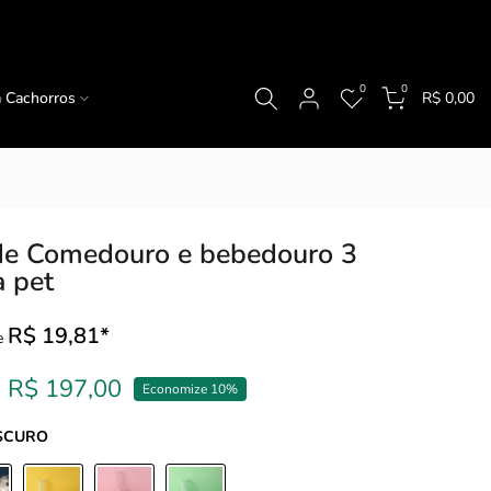
0
0
a Cachorros
R$ 0,00
de Comedouro e bebedouro 3
a pet
R$ 19,81*
e
R$ 197,00
Economize 10%
SCURO