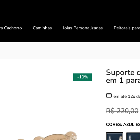
ra Cachorro
Caminhas
Joias Personalizadas
Peitorais par
Suporte 
-10%
em 1 par
em até
12x
d
R$ 220,00
CORES:
AZUL E