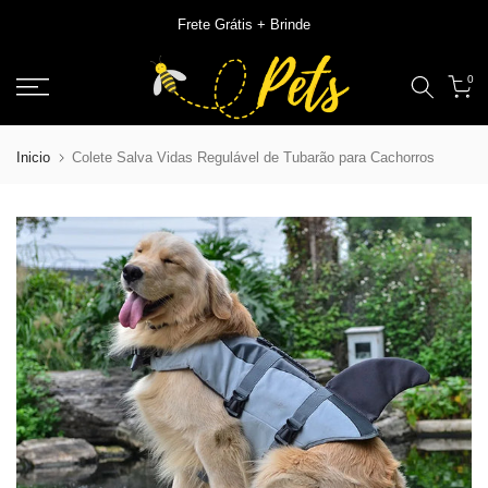
Ir
Frete Grátis + Brinde
para
0
o
conteudo
Inicio
Colete Salva Vidas Regulável de Tubarão para Cachorros