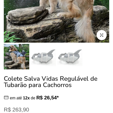
Clique para
Colete Salva Vidas Regulável de
Tubarão para Cachorros
R$ 26,54*
em até
12x
de
R$ 263,90