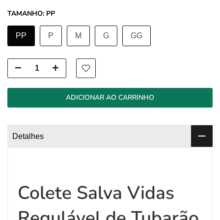
TAMANHO:
PP
PP
P
M
G
GG
ADICIONAR AO CARRINHO
Detalhes
Colete Salva Vidas
Regulável de Tubarão