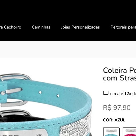
ra Cachorro
Caminhas
Joias Personalizadas
Peitorais par
Coleira P
com Stra
em até
12x
d
R$ 97,90
COR:
AZUL