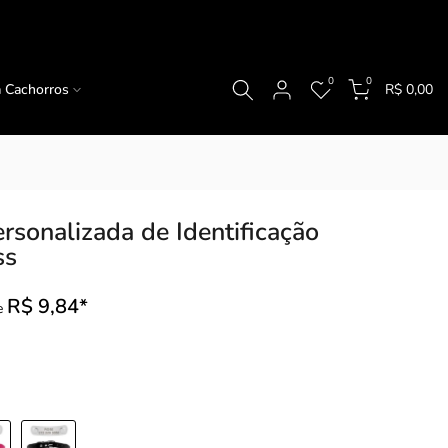
0
0
a Cachorros
R$ 0,00
ersonalizada de Identificação
ss
R$ 9,84*
e