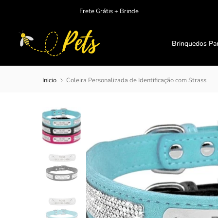
Ir
Frete Grátis + Brinde
para
o
conteudo
Brinquedos Pa
Inicio
Coleira Personalizada de Identificação com Strass