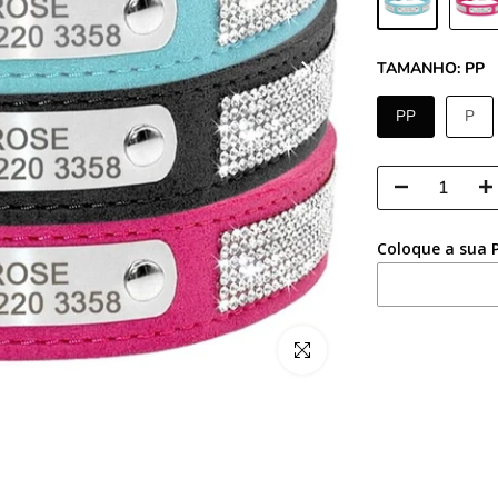
TAMANHO:
PP
PP
P
Coloque a sua 
Clique para ampliar