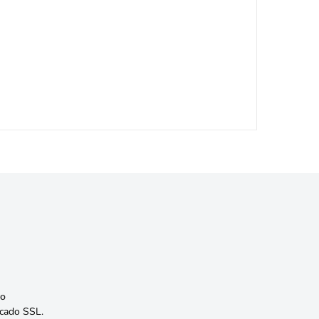
o
icado SSL.