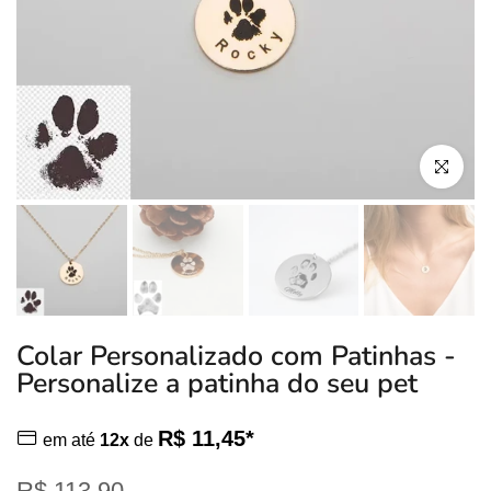
Clique para
Colar Personalizado com Patinhas -
Personalize a patinha do seu pet
R$ 11,45*
em até
12x
de
R$ 113,90