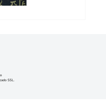
o
icado SSL.