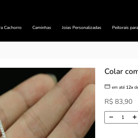
ra Cachorro
Caminhas
Joias Personalizadas
Peitorais par
Colar com
em até
12x
d
R$ 83,90