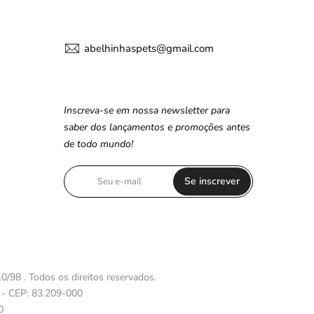
abelhinhaspets@gmail.com
Inscreva-se em nossa newsletter para
saber dos lançamentos e promoções antes
de todo mundo!
Se inscrever
0/98 . Todos os direitos reservados.
 - CEP: 83.209-000
0