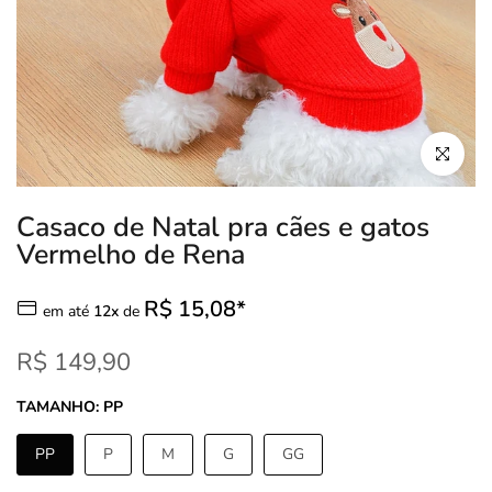
Clique para
Casaco de Natal pra cães e gatos
Vermelho de Rena
R$ 15,08*
em até
12x
de
R$ 149,90
TAMANHO:
PP
PP
P
M
G
GG