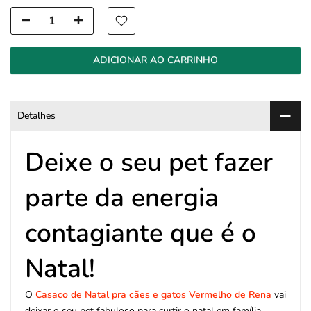
ADICIONAR AO CARRINHO
Detalhes
Deixe o seu pet fazer
parte da energia
contagiante que é o
Natal!
O
Casaco de Natal
pra cães e gatos Vermelho de Rena
vai
deixar o seu pet fabuloso para curtir o natal em família.