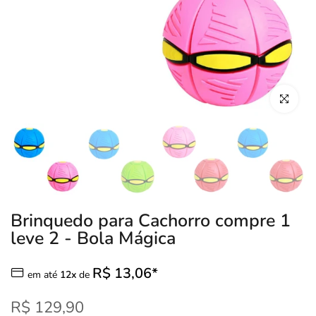
Clique para
Brinquedo para Cachorro compre 1
leve 2 - Bola Mágica
R$ 13,06*
em até
12x
de
R$ 129,90